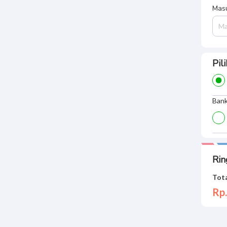
Masu
Pil
Bank
Rin
Tota
Rp.