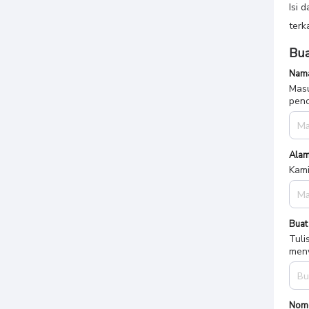
Isi 
terk
Bua
Nama
Masu
penc
Alam
Kami
Buat
Tuli
meny
Nom