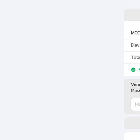
MCC 
Biay
Tota
S
Vouc
Masu